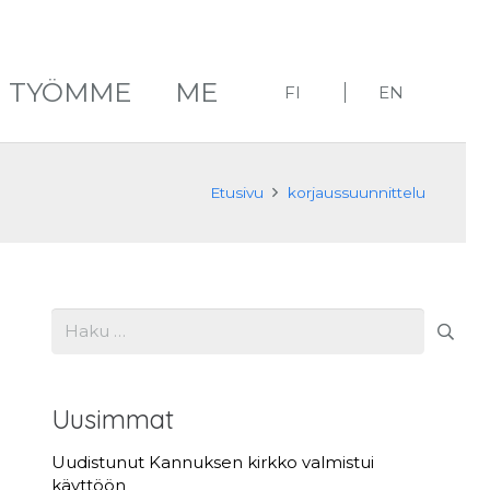
TYÖMME
ME
FI
EN
Etusivu
korjaussuunnittelu
Haku:
Uusimmat
Uudistunut Kannuksen kirkko valmistui
käyttöön