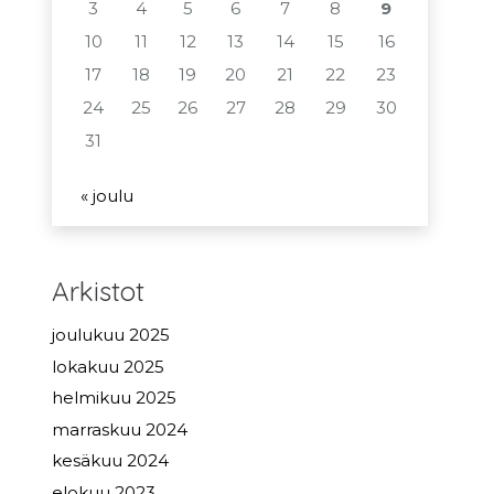
3
4
5
6
7
8
9
10
11
12
13
14
15
16
17
18
19
20
21
22
23
24
25
26
27
28
29
30
31
« joulu
Arkistot
joulukuu 2025
lokakuu 2025
helmikuu 2025
marraskuu 2024
kesäkuu 2024
elokuu 2023