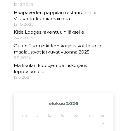
15.12.2025
Haapaveden pappilan restauroinnille
Viisikanta-kunniamaininta
13.10.2025
Kide Lodges rakentuu Ylläkselle
24.2.2025
Oulun Tuomiokirkon korjaustyöt tauolla –
maalaustyöt jatkuvat vuonna 2025
5.11.2024
Maikkulan koulujen peruskorjaus
loppusuoralle
12.6.2024
elokuu 2026
ma
ti
ke
to
pe
la
su
1
2